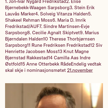
1. Jon-Ivar Nygård Fredrikstad2. Elise
Bjørnebekk-Waagen Sarpsborg3. Stein Erik
Lauvås Marker4. Solveig Vitanza Halden5.
Shakeel Rehman Moss6. Maria D. Imrik
Fredrikstad/AUF7. Sindre Martinsen-Evje
Sarpsborg8. Cecilie Agnalt Skiptvet9. Marius
Bjørndalen Halden10 Therese Thorbjørnsen
Sarpsborg11 Rune Fredriksen Fredrikstad12 Siv
Henriette Jacobsen Moss13 Knut Magne
Bjørnstad Rakkestad14 Camilla Aas Indre
Østfold15 Anne Otterbekk RådeEndelig vedtak
skal skje i nominasjonsmøtet
21.november