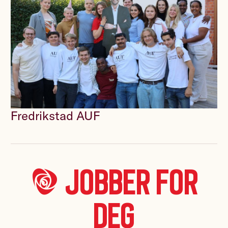
Fredrikstad AUF
*A* jobber for
deg