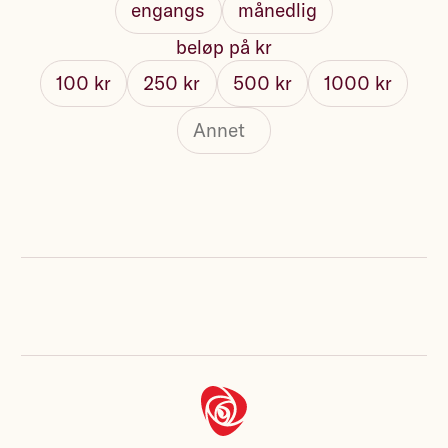
engangs
månedlig
beløp på kr
100 kr
250 kr
500 kr
1000 kr
Fullt navn
Send kvittering på e-post
Ja, jeg vil få oppdateringer på e-post fra
Arbeiderpartiet, Jonas Gahr Støre og andre